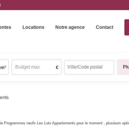
t
entes
Locations
Notre agence
Contact
Pl
m²
€
ents
ie Programmes neufs Les Lots Appartements pour le moment , plusieurs option