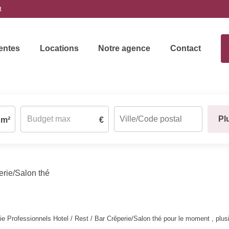
t
entes
Locations
Notre agence
Contact
Pl
m²
€
erie/Salon thé
 Professionnels Hotel / Rest / Bar Crêperie/Salon thé pour le moment , plusie