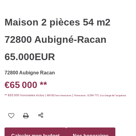
Maison 2 pièces 54 m2
72800 Aubigné-Racan
65.000EUR
72800 Aubigne Racan
€65 000
**
** €65 000
honoraires inclus
|
|
€60 002
hors honoraires
Honoraires : 8.33% TTC à la charge de l'acquéreur
Calculer mon budget
Nos honoraires