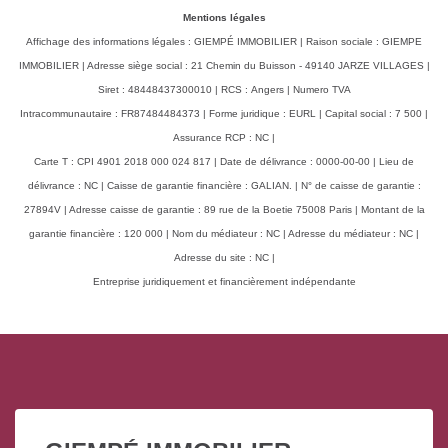
Mentions légales
Affichage des informations légales : GIEMPÉ IMMOBILIER | Raison sociale : GIEMPE
IMMOBILIER | Adresse siège social : 21 Chemin du Buisson - 49140 JARZE VILLAGES |
Siret : 48448437300010 | RCS : Angers | Numero TVA
Intracommunautaire : FR87484484373 | Forme juridique : EURL | Capital social : 7 500 |
Assurance RCP : NC |
Carte T : CPI 4901 2018 000 024 817 | Date de délivrance : 0000-00-00 | Lieu de
délivrance : NC | Caisse de garantie financière : GALIAN. | N° de caisse de garantie :
27894V | Adresse caisse de garantie : 89 rue de la Boetie 75008 Paris | Montant de la
garantie financière : 120 000 | Nom du médiateur : NC | Adresse du médiateur : NC |
Adresse du site : NC |
Entreprise juridiquement et financièrement indépendante