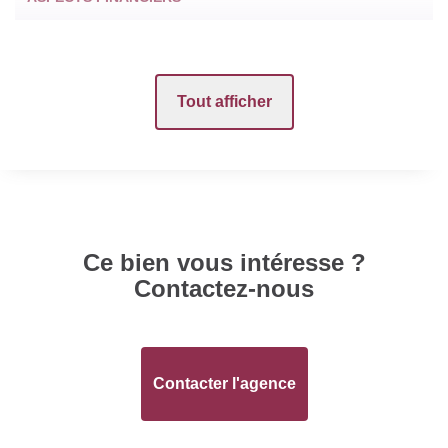
Prix
65000 EUR
Tout afficher
SURFACES
Surface
54 m2
Ce bien vous intéresse ?
INTÉRIEUR
Contactez-nous
Nombre pièces
2
Chambres
1
Contacter l'agence
Salle(s) de bains
1