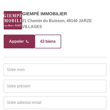
Cuisine
Sans cuisine
GIEMPÉ IMMOBILIER
21 Chemin du Buisson, 49140 JARZE
DIAGNOSTICS
VILLAGES
Soumis à l'affichage
Oui
Appeler
43 biens
du DPE
Date établissement
00/00/0000
Diagnostic
Energétique
Consommation
E
énergie primaire
Valeur
317 kWh/m2 par an
consommation
énergie primaire