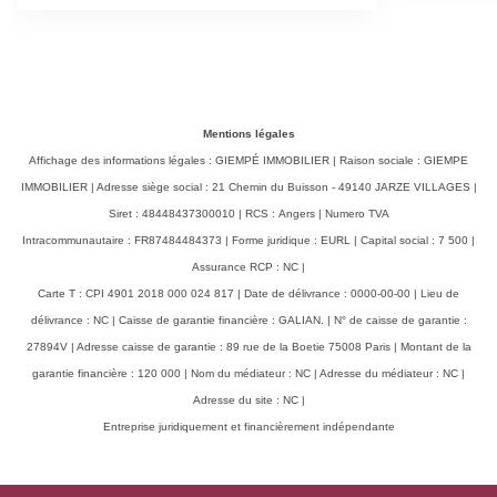
Mentions légales
Affichage des informations légales : GIEMPÉ IMMOBILIER | Raison sociale : GIEMPE
IMMOBILIER | Adresse siège social : 21 Chemin du Buisson - 49140 JARZE VILLAGES |
Siret : 48448437300010 | RCS : Angers | Numero TVA
Intracommunautaire : FR87484484373 | Forme juridique : EURL | Capital social : 7 500 |
Assurance RCP : NC |
Carte T : CPI 4901 2018 000 024 817 | Date de délivrance : 0000-00-00 | Lieu de
délivrance : NC | Caisse de garantie financière : GALIAN. | N° de caisse de garantie :
27894V | Adresse caisse de garantie : 89 rue de la Boetie 75008 Paris | Montant de la
garantie financière : 120 000 | Nom du médiateur : NC | Adresse du médiateur : NC |
Adresse du site : NC |
Entreprise juridiquement et financièrement indépendante