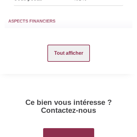
ASPECTS FINANCIERS
Loyer mensuel HC
480 EUR
Tout afficher
Provision sur
20 EUR
charges
Honoraires Locataire
425 EUR
SURFACES
Ce bien vous intéresse ?
Contactez-nous
Surface
131 m2