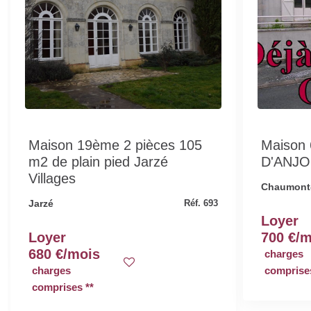
Maison 19ème 2 pièces 105
Maison
m2 de plain pied Jarzé
D'ANJ
Villages
Chaumont
Jarzé
Réf. 693
Loyer
Loyer
700 €/
680 €/mois
charges
charges
comprises
comprises **