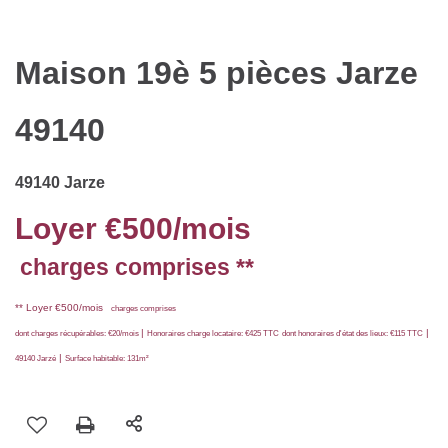
Maison 19è 5 pièces Jarze
49140
49140 Jarze
Loyer €500/mois
charges comprises **
**
Loyer €500/mois
charges comprises
|
|
dont charges récupérables: €20/mois
Honoraires charge locataire: €425 TTC
dont honoraires d'état des lieux: €115 TTC
|
49140 Jarzé
Surface habitable: 131m²