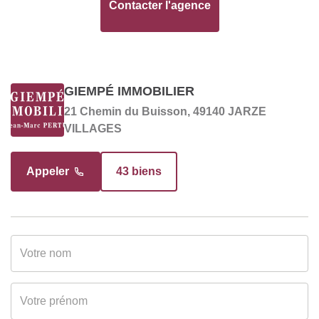
INTÉRIEUR
Contacter l'agence
Nombre pièces
5
Chambres
4
GIEMPÉ IMMOBILIER
21 Chemin du Buisson, 49140 JARZE
Cuisine
Sans cuisine
VILLAGES
DIAGNOSTICS
Appeler
43 biens
Soumis à l'affichage
Oui
du DPE
Date établissement
00/00/0000
Diagnostic
Energétique