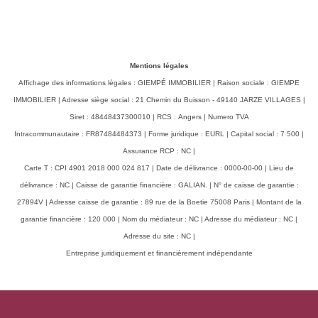
Mentions légales
Affichage des informations légales : GIEMPÉ IMMOBILIER | Raison sociale : GIEMPE
IMMOBILIER | Adresse siège social : 21 Chemin du Buisson - 49140 JARZE VILLAGES |
Siret : 48448437300010 | RCS : Angers | Numero TVA
Intracommunautaire : FR87484484373 | Forme juridique : EURL | Capital social : 7 500 |
Assurance RCP : NC |
Carte T : CPI 4901 2018 000 024 817 | Date de délivrance : 0000-00-00 | Lieu de
délivrance : NC | Caisse de garantie financière : GALIAN. | N° de caisse de garantie :
27894V | Adresse caisse de garantie : 89 rue de la Boetie 75008 Paris | Montant de la
garantie financière : 120 000 | Nom du médiateur : NC | Adresse du médiateur : NC |
Adresse du site : NC |
Entreprise juridiquement et financièrement indépendante