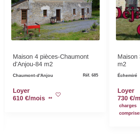
Maison 4 pièces-Chaumont
Maison 
d'Anjou-84 m2
m2
Chaumont-d'Anjou
Échemiré
Réf. 685
Loyer
Loyer
610 €/mois
730 €/
**
charges
comprises