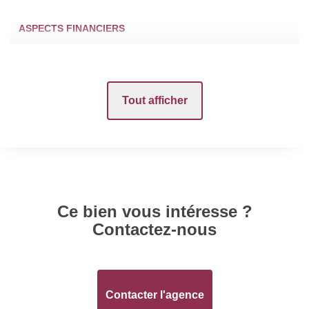
ASPECTS FINANCIERS
Loyer mensuel HC
685 EUR
Tout afficher
Provision sur
5 EUR
charges
Honoraires Locataire
497 EUR
Dépôt de Garantie
690 EUR
Ce bien vous intéresse ?
Contactez-nous
SURFACES
Surface
131 m2
Contacter l'agence