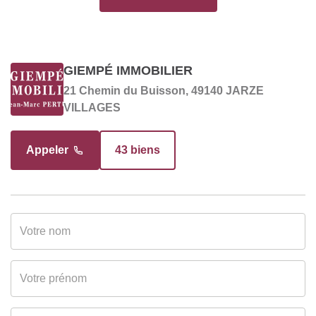
INTÉRIEUR
Nombre pièces
6
GIEMPÉ IMMOBILIER
21 Chemin du Buisson, 49140 JARZE
Chambres
5
VILLAGES
Salle(s) de bains
1
Appeler
43 biens
Salle(s) d'eau
1
WC
2
Cuisine
Simple
DIAGNOSTICS
Soumis à l'affichage
Oui