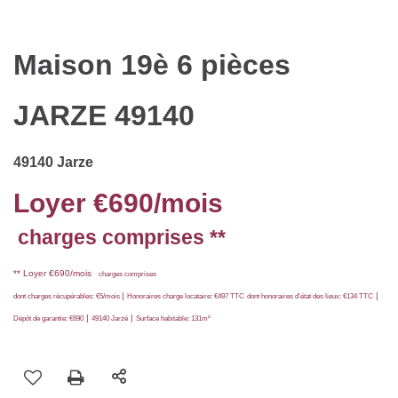
Maison 19è 6 pièces
JARZE 49140
49140 Jarze
Loyer €690/mois
charges comprises **
**
Loyer €690/mois
charges comprises
|
|
dont charges récupérables: €5/mois
Honoraires charge locataire: €497 TTC
dont honoraires d'état des lieux: €134 TTC
|
|
Dépôt de garantie: €690
49140 Jarzé
Surface habitable: 131m²