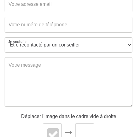
du DPE
Date établissement
00/00/0000
Diagnostic
Energétique
Je souhaite...
Consommation
C
énergie primaire
Valeur
119 kWh/m2 par an
consommation
énergie primaire
Gaz Effet de Serre
C
Valeur Gaz Effet de
16 Kg CO2/m2/an
Déplacer l'image dans le cadre vide à droite
serre