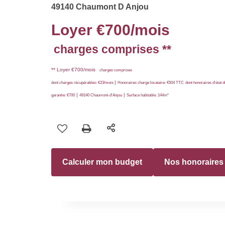
49140 Chaumont D Anjou
Loyer €700/mois
charges comprises **
**
Loyer €700/mois
charges comprises
|
dont charges récupérables: €23/mois
Honoraires charge locataire: €504 TTC
dont honoraires d'état 
|
|
garantie: €700
49140 Chaumont-d'Anjou
Surface habitable: 144m²
Calculer mon budget
Nos honoraires