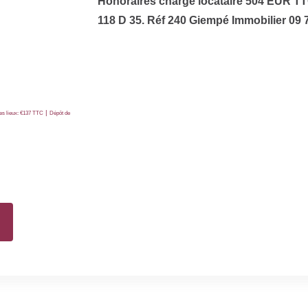
Honoraires charge locataire 504 EUR TT
118 D 35. Réf 240 Giempé Immobilier 09 7
|
des lieux: €137 TTC
Dépôt de