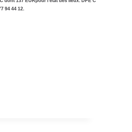
C dont 137 EURpour l'état des lieux. DPE C
7 94 44 12.