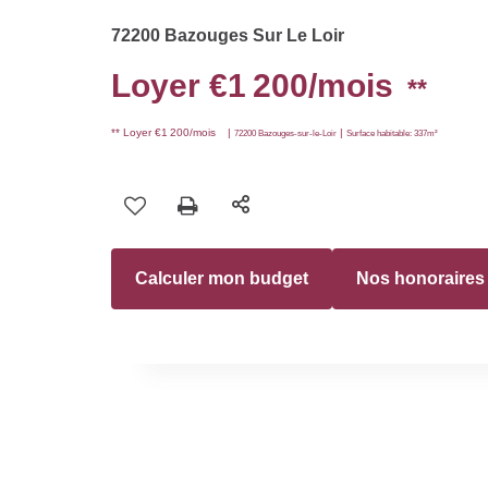
72200 Bazouges Sur Le Loir
Loyer €1 200/mois
**
**
Loyer €1 200/mois
|
|
72200 Bazouges-sur-le-Loir
Surface habitable: 337m²
Calculer mon budget
Nos honoraires