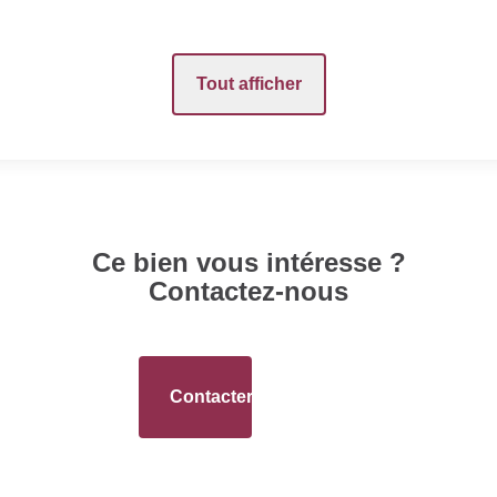
Tout afficher
DIAGNOSTICS
Soumis à l'affichage 
Date établissement
Ce bien vous intéresse ?
Diagnostic Energétiqu
Contactez-nous
uisine
Gaz Effet de Serre
Contacter l'agence