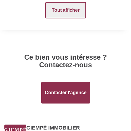
Tout afficher
Provision sur
10 EUR
charges
Honoraires Locataire
524.45 EUR
Régularisation des
charges
Ce bien vous intéresse ?
Contactez-nous
SURFACES
Surface
69 m2
Contacter l'agence
EXTÉRIEUR
GIEMPÉ IMMOBILIER
Année construction
1900