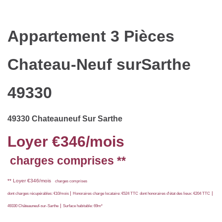
Appartement 3 Pièces
Chateau-Neuf surSarthe
49330
49330 Chateauneuf Sur Sarthe
Loyer €346/mois
charges comprises **
**
Loyer €346/mois
charges comprises
|
|
dont charges récupérables: €10/mois
Honoraires charge locataire: €524 TTC
dont honoraires d'état des lieux: €204 TTC
|
49330 Châteauneuf-sur-Sarthe
Surface habitable: 69m²