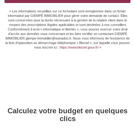
Valeur Gaz Effet de
7 Kg CO2/m2/an
serre
« Les informations recueillies sur ce formulaire sont enregistrées dans un fichier
informatisé par GIEMPÉ IMMOBILIER pour gérer votre demande de contact. Elles
sont conservées pour la durée nécessaire à la gestion de la relation client dans le
respect des prescriptions légales applicables et sont destinées à nos conseillers
Conformément à la loi « informatique et libertés », vous pouvez exercer votre droit
CLASSES DPE/GES
d'accès aux données vous concernant et les faire rectifier en contactant GIEMPÉ
IMMOBILIER giempe-immobilier@wanadoo.fr. Nous vous informons de l'existence de
la liste d'opposition au démarchage téléphonique « Bloctel », sur laquelle vous pouvez
vous inscrire ici :
https://www.bloctel.gouv.fr/
»
Calculez votre budget en quelques
clics