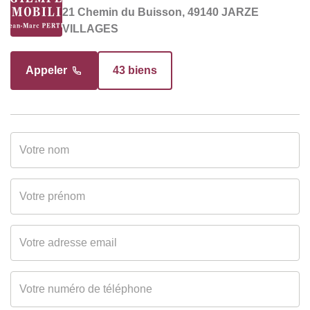
21 Chemin du Buisson, 49140 JARZE
VILLAGES
INTÉRIEUR
Appeler
43 biens
Nombre pièces
3
Chambres
2
Salle(s) de bains
1
WC
1
Cuisine
Sans cuisine
Type Chauffage
Individuel
Mode Chauffage
Electrique