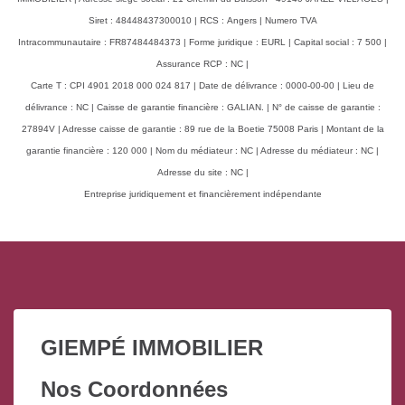
Siret : 48448437300010 | RCS : Angers | Numero TVA
Intracommunautaire : FR87484484373 | Forme juridique : EURL | Capital social : 7 500 |
Assurance RCP : NC |
Carte T : CPI 4901 2018 000 024 817 | Date de délivrance : 0000-00-00 | Lieu de
délivrance : NC | Caisse de garantie financière : GALIAN. | N° de caisse de garantie :
27894V | Adresse caisse de garantie : 89 rue de la Boetie 75008 Paris | Montant de la
garantie financière : 120 000 | Nom du médiateur : NC | Adresse du médiateur : NC |
Adresse du site : NC |
Entreprise juridiquement et financièrement indépendante
GIEMPÉ IMMOBILIER
Nos Coordonnées