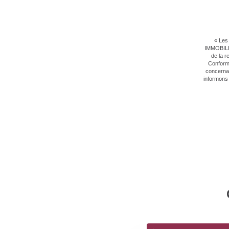
« Les 
IMMOBILIE
de la r
Conformé
concernan
informons 