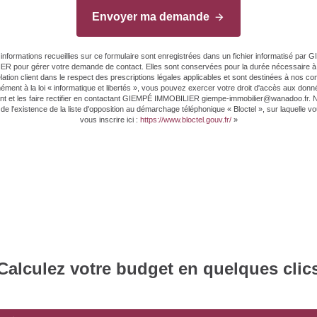
Envoyer ma demande
informations recueillies sur ce formulaire sont enregistrées dans un fichier informatisé par
R pour gérer votre demande de contact. Elles sont conservées pour la durée nécessaire à 
elation client dans le respect des prescriptions légales applicables et sont destinées à nos con
ment à la loi « informatique et libertés », vous pouvez exercer votre droit d'accès aux don
t et les faire rectifier en contactant GIEMPÉ IMMOBILIER giempe-immobilier@wanadoo.fr.
de l'existence de la liste d'opposition au démarchage téléphonique « Bloctel », sur laquelle 
vous inscrire ici :
https://www.bloctel.gouv.fr/
»
Calculez votre budget en quelques clic