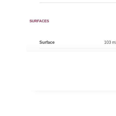
SURFACES
Surface
103 m
DIAGNOSTICS
Soumis à l'affichage du DPE
Oui
Date établissement
00/00
Diagnostic Energétique