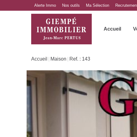
Alerte Immo
Nos outils
Ma Sélection
Recrutemen
Accueil
V
Accueil
Maison
Ref. : 143