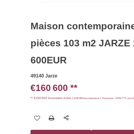
Maison contemporaine
pièces 103 m2 JARZE 
600EUR
49140 Jarze
€160 600
**
** €160 600
honoraires inclus
|
|
€155 005
hors honoraires
Honoraires : 3.61% TTC à la ch