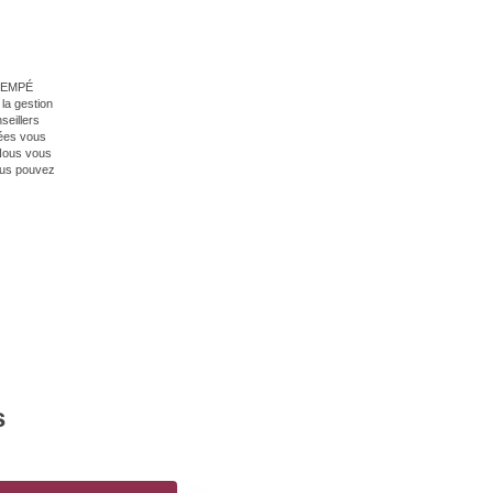
 GIEMPÉ
la gestion
seillers
nées vous
 Nous vous
vous pouvez
s