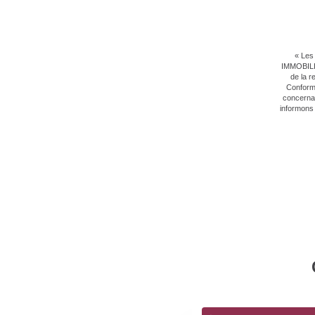
« Les 
IMMOBILIE
de la r
Conformé
concernan
informons 