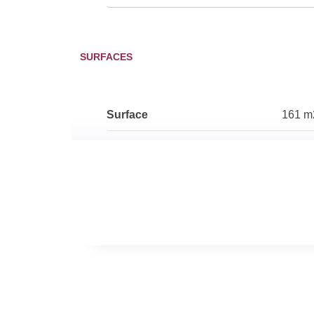
SURFACES
Surface
161 m
DIAGNOSTICS
Soumis à l'affichage du DPE
Oui
Date établissement
00/00
Diagnostic Energétique