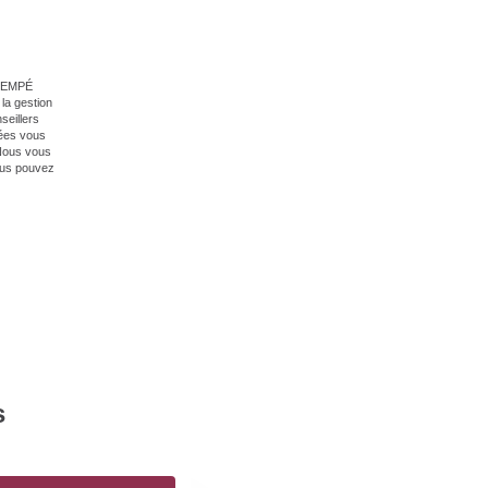
 GIEMPÉ
la gestion
seillers
nées vous
 Nous vous
vous pouvez
s