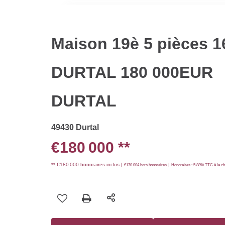
Maison 19è 5 pièces 
DURTAL 180 000EUR
DURTAL
49430 Durtal
€180 000
**
** €180 000
honoraires inclus
|
|
€170 004
hors honoraires
Honoraires : 5.88% TTC à la ch