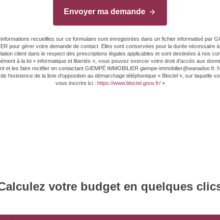
Envoyer ma demande
informations recueillies sur ce formulaire sont enregistrées dans un fichier informatisé par
R pour gérer votre demande de contact. Elles sont conservées pour la durée nécessaire à 
elation client dans le respect des prescriptions légales applicables et sont destinées à nos con
ment à la loi « informatique et libertés », vous pouvez exercer votre droit d'accès aux don
t et les faire rectifier en contactant GIEMPÉ IMMOBILIER giempe-immobilier@wanadoo.fr.
de l'existence de la liste d'opposition au démarchage téléphonique « Bloctel », sur laquelle 
vous inscrire ici :
https://www.bloctel.gouv.fr/
»
Calculez votre budget en quelques clic