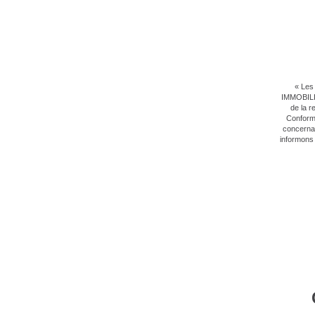
« Les 
IMMOBILIE
de la r
Conformé
concernan
informons 