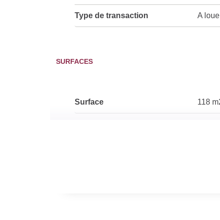
Type de transaction
A loue
SURFACES
Surface
118 m
INTÉRIEUR
Nombre pièces
4