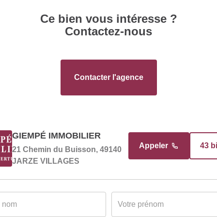
uisine
Soumis à l'affichage 
Ce bien vous intéresse ?
Date établissement
Contactez-nous
Diagnostic Energétiqu
Gaz Effet de Serre
Contacter l'agence
GIEMPÉ IMMOBILIER
Appeler
43 b
21 Chemin du Buisson, 49140
JARZE VILLAGES