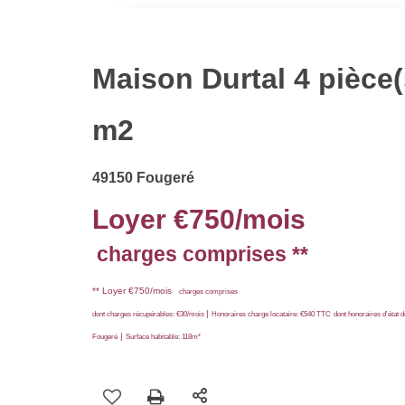
Maison Durtal 4 pièce(
m2
49150 Fougeré
Loyer €750/mois
charges comprises **
**
Loyer €750/mois
charges comprises
|
dont charges récupérables: €30/mois
Honoraires charge locataire: €540 TTC
dont honoraires d'état 
|
Fougeré
Surface habitable: 118m²