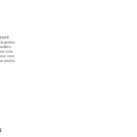
 GIEMPÉ
la gestion
seillers
nées vous
 Nous vous
vous pouvez
s