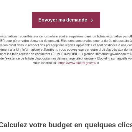
Envoyer ma demande
informations recueillies sur ce formulaire sont enregistrées dans un fichier informatisé par
R pour gérer votre demande de contact. Elles sont conservées pour la durée nécessaire à 
elation client dans le respect des prescriptions légales applicables et sont destinées à nos con
ment à la loi « informatique et libertés », vous pouvez exercer votre droit d'accès aux don
t et les faire rectifier en contactant GIEMPÉ IMMOBILIER giempe-immobilier@wanadoo.fr.
de l'existence de la liste d'opposition au démarchage téléphonique « Bloctel », sur laquelle 
vous inscrire ici :
https://www.bloctel.gouv.fr/
»
Calculez votre budget en quelques clic