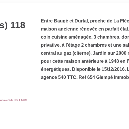
Entre Baugé et Durtal, proche de La Fl
s) 118
maison ancienne rénovée en parfait éta
coin cuisine aménagée, 3 chambres, don
privative, à l'étage 2 chambres et une s
central au gaz (citerne). Jardin sur 20
pour cette maison antérieure à 1948 en
énergétiques. Disponible le 15/12/2016
agence 540 TTC. Ref 654 Giempé Immobili
|
des lieux: €145 TTC
49150