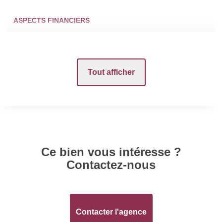
ASPECTS FINANCIERS
Loyer mensuel HC
677 EUR
Tout afficher
Provision sur
23 EUR
charges
Honoraires Locataire
504 EUR
Dépôt de Garantie
700 EUR
Ce bien vous intéresse ?
Contactez-nous
SURFACES
Surface
144 m2
Contacter l'agence