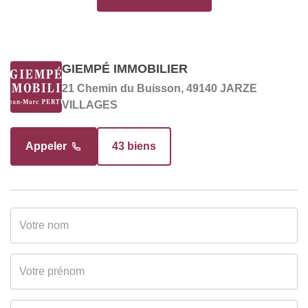
INTÉRIEUR
Nombre pièces
6
GIEMPÉ IMMOBILIER
21 Chemin du Buisson, 49140 JARZE
Cuisine
Sans cuisine
VILLAGES
DIAGNOSTICS
Appeler
43 biens
Soumis à l'affichage
Oui
du DPE
Date établissement
00/00/0000
Diagnostic
Energétique
Gaz Effet de Serre
A