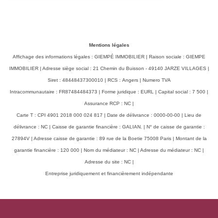
Mentions légales
Affichage des informations légales : GIEMPÉ IMMOBILIER | Raison sociale : GIEMPE
IMMOBILIER | Adresse siège social : 21 Chemin du Buisson - 49140 JARZE VILLAGES |
Siret : 48448437300010 | RCS : Angers | Numero TVA
Intracommunautaire : FR87484484373 | Forme juridique : EURL | Capital social : 7 500 |
Assurance RCP : NC |
Carte T : CPI 4901 2018 000 024 817 | Date de délivrance : 0000-00-00 | Lieu de
délivrance : NC | Caisse de garantie financière : GALIAN. | N° de caisse de garantie :
27894V | Adresse caisse de garantie : 89 rue de la Boetie 75008 Paris | Montant de la
garantie financière : 120 000 | Nom du médiateur : NC | Adresse du médiateur : NC |
Adresse du site : NC |
Entreprise juridiquement et financièrement indépendante