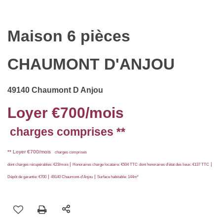
Maison 6 pièces
CHAUMONT D'ANJOU
49140 Chaumont D Anjou
Loyer €700/mois
charges comprises **
**
Loyer €700/mois
charges comprises
|
|
dont charges récupérables: €23/mois
Honoraires charge locataire: €504 TTC
dont honoraires d'état des lieux: €137 TTC
|
|
Dépôt de garantie: €700
49140 Chaumont-d'Anjou
Surface habitable: 144m²