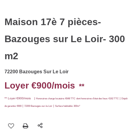
Maison 17è 7 pièces-
Bazouges sur Le Loir- 300
m2
72200 Bazouges Sur Le Loir
Loyer €900/mois
**
**
Loyer €900/mois
|
|
Honoraires charge locataire: €648 TTC
dont honoraires d'état des lieux: €162 TTC
Dépôt
|
|
de garantie: €900
72200 Bazouges-sur-le-Loir
Surface habitable: 300m²