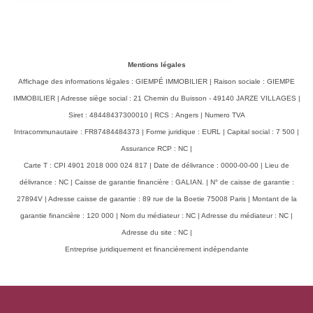
Mentions légales
Affichage des informations légales : GIEMPÉ IMMOBILIER | Raison sociale : GIEMPE
IMMOBILIER | Adresse siège social : 21 Chemin du Buisson - 49140 JARZE VILLAGES |
Siret : 48448437300010 | RCS : Angers | Numero TVA
Intracommunautaire : FR87484484373 | Forme juridique : EURL | Capital social : 7 500 |
Assurance RCP : NC |
Carte T : CPI 4901 2018 000 024 817 | Date de délivrance : 0000-00-00 | Lieu de
délivrance : NC | Caisse de garantie financière : GALIAN. | N° de caisse de garantie :
27894V | Adresse caisse de garantie : 89 rue de la Boetie 75008 Paris | Montant de la
garantie financière : 120 000 | Nom du médiateur : NC | Adresse du médiateur : NC |
Adresse du site : NC |
Entreprise juridiquement et financièrement indépendante