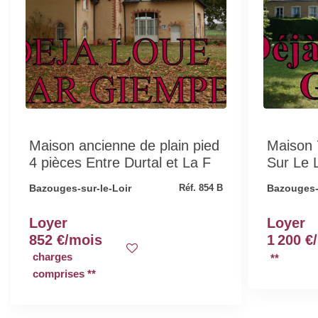
Maison ancienne de plain pied
Maison 
4 pièces Entre Durtal et La F
Sur Le L
Bazouges-sur-le-Loir
Bazouges-s
Réf. 854 B
Loyer
Loyer
852 €/mois
1 200 €
charges
**
comprises **