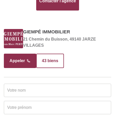
Contacter l'agence
Nombre pièces
7
Cuisine
Sans cuisine
GIEMPÉ IMMOBILIER
21 Chemin du Buisson, 49140 JARZE
DIAGNOSTICS
VILLAGES
Soumis à l'affichage
Oui
Appeler
43 biens
du DPE
Date établissement
00/00/0000
Diagnostic
Energétique
Gaz Effet de Serre
A