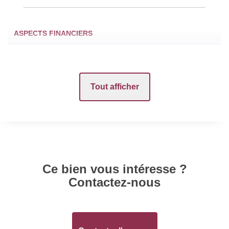
ASPECTS FINANCIERS
Loyer mensuel HC
900 EUR
Tout afficher
Honoraires Locataire
648 EUR
Dépôt de Garantie
900 EUR
SURFACES
Ce bien vous intéresse ?
Contactez-nous
Surface
300 m2
INTÉRIEUR