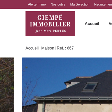
Alerte Immo
Nos outils
Ma Sélection
Recrutemen
Accueil
V
Accueil
Maison
Ref. : 667