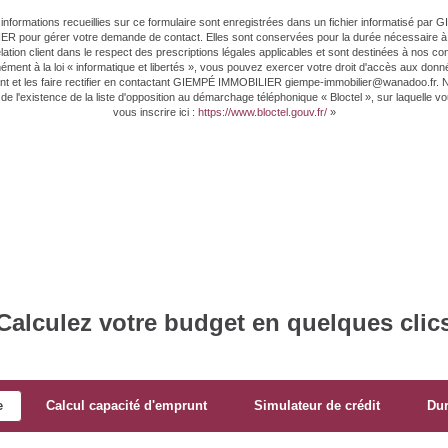
informations recueillies sur ce formulaire sont enregistrées dans un fichier informatisé par
R pour gérer votre demande de contact. Elles sont conservées pour la durée nécessaire à 
elation client dans le respect des prescriptions légales applicables et sont destinées à nos con
ment à la loi « informatique et libertés », vous pouvez exercer votre droit d'accès aux don
t et les faire rectifier en contactant GIEMPÉ IMMOBILIER giempe-immobilier@wanadoo.fr.
de l'existence de la liste d'opposition au démarchage téléphonique « Bloctel », sur laquelle 
vous inscrire ici :
https://www.bloctel.gouv.fr/
»
Calculez votre budget en quelques clic
e
Calcul capacité d'emprunt
Simulateur de crédit
Du