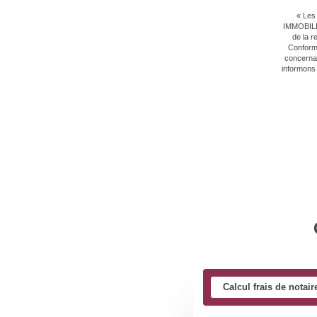
« Les 
IMMOBILIE
de la r
Conformé
concernan
informons 
Calcul frais de notair