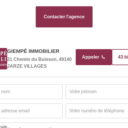
WC
Contacter l'agence
Cuisine
Type Chauffage
Méca. Chauffage
GIEMPÉ IMMOBILIER
Mode Chauffage
Appeler
43 b
21 Chemin du Buisson, 49140
JARZE VILLAGES
/2023
aite...