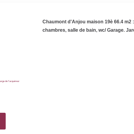
Chaumont d'Anjou maison 19è 66.4 m2 : s
chambres, salle de bain, wc/ Garage. Jar
n
arge de l'acquéreur