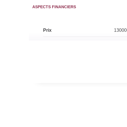
ASPECTS FINANCIERS
Prix
1300
EXTÉRIEUR
Année construction
1880
AUTRES