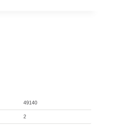
49140
2