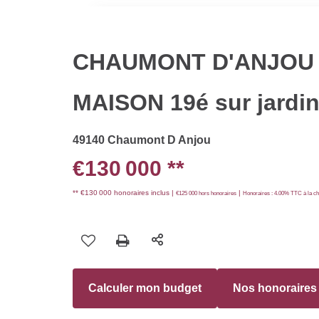
CHAUMONT D'ANJOU
MAISON 19é sur jardi
49140 Chaumont D Anjou
€130 000
**
** €130 000
honoraires inclus
|
|
€125 000
hors honoraires
Honoraires : 4.00% TTC à la ch
Calculer mon budget
Nos honoraires