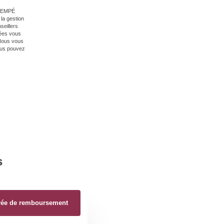
 GIEMPÉ
la gestion
seillers
nées vous
 Nous vous
vous pouvez
s
rée de remboursement