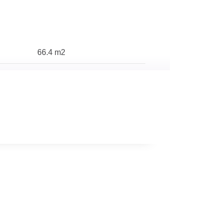
66.4 m2
400 m2
3
2
1