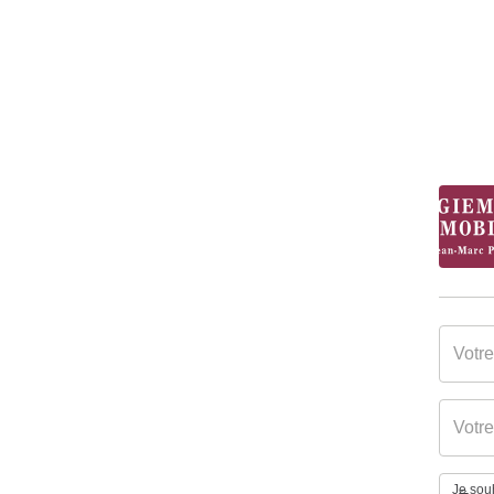
Nombre garages/Box
1
DIAGNOSTICS
Soumis à l'affichage du DPE
Oui
Date établissement
09/05
Diagnostic Energétique
Gaz Effet de Serre
A
Je souh