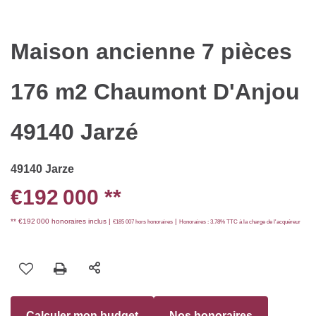
Maison ancienne 7 pièces
176 m2 Chaumont D'Anjou
49140 Jarzé
49140 Jarze
€192 000
**
** €192 000
honoraires inclus
|
|
€185 007
hors honoraires
Honoraires : 3.78% TTC à la charge de l'acquéreur
Calculer mon budget
Nos honoraires