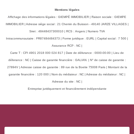
Mentions légales
Affichage des informations légales : GIEMPÉ IMMOBILIER | Raison sociale : GIEMPE
IMMOBILIER | Adresse siège social : 21 Chemin du Buisson - 49140 JARZE VILLAGES |
Siret : 48448437300010 | RCS : Angers | Numero TVA
Intracommunautaire : FR87484484373 | Forme juridique : EURL | Capital social : 7 500 |
Assurance RCP : NC |
Carte T : CPI 4901 2018 000 024 817 | Date de délivrance : 0000-00-00 | Lieu de
délivrance : NC | Caisse de garantie financière : GALIAN. | N° de caisse de garantie :
27894V | Adresse caisse de garantie : 89 rue de la Boetie 75008 Paris | Montant de la
garantie financière : 120 000 | Nom du médiateur : NC | Adresse du médiateur : NC |
Adresse du site : NC |
Entreprise juridiquement et financièrement indépendante