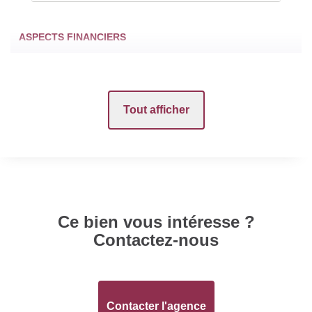
ASPECTS FINANCIERS
Prix
192000 EUR
Tout afficher
SURFACES
Surface
176 m2
Surface terrain
1319 m2
Ce bien vous intéresse ?
Contactez-nous
INTÉRIEUR
Nombre pièces
7
Contacter l'agence