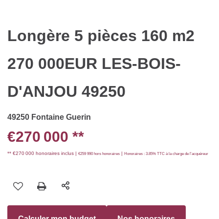
Longère 5 pièces 160 m2
270 000EUR LES-BOIS-
D'ANJOU 49250
49250 Fontaine Guerin
€270 000
**
** €270 000
honoraires inclus
|
|
€259 990
hors honoraires
Honoraires : 3.85% TTC à la charge de l'acquéreur
Calculer mon budget
Nos honoraires