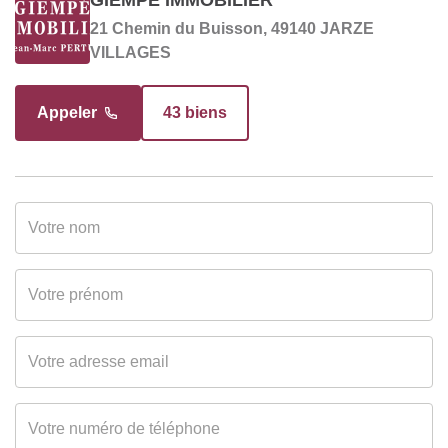
Soumis à l'affichage
Oui
21 Chemin du Buisson, 49140 JARZE
du DPE
VILLAGES
Date établissement
00/00/0000
Diagnostic
Appeler
43 biens
Energétique
Gaz Effet de Serre
A