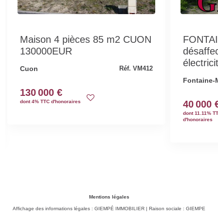
Maison 4 pièces 85 m2 CUON
FONTAI
130000EUR
désaffe
électrici
Cuon
Réf. VM412
Fontaine-
130 000 €
dont 4% TTC d'honoraires
40 000 
dont 11.11% T
d'honoraires
Mentions légales
Affichage des informations légales : GIEMPÉ IMMOBILIER | Raison sociale : GIEMPE