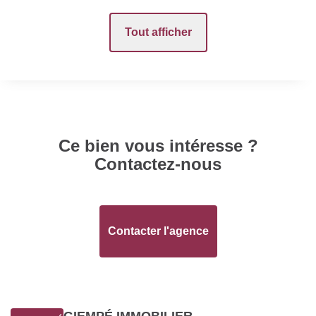
Prix
270000 EUR
Tout afficher
SURFACES
Surface
160 m2
Ce bien vous intéresse ?
INTÉRIEUR
Contactez-nous
Nombre pièces
6
Cuisine
Sans cuisine
Contacter l'agence
DIAGNOSTICS
GIEMPÉ IMMOBILIER