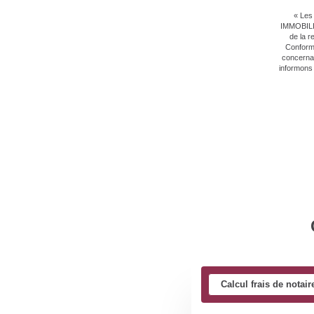
« Les 
IMMOBILIE
de la r
Conformé
concernan
informons 
Calcul frais de notair