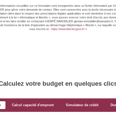
informations recueillies sur ce formulaire sont enregistrées dans un fichier informatisé par
R pour gérer votre demande de contact. Elles sont conservées pour la durée nécessaire à 
elation client dans le respect des prescriptions légales applicables et sont destinées à nos con
ment à la loi « informatique et libertés », vous pouvez exercer votre droit d'accès aux don
t et les faire rectifier en contactant GIEMPÉ IMMOBILIER giempe-immobilier@wanadoo.fr.
de l'existence de la liste d'opposition au démarchage téléphonique « Bloctel », sur laquelle 
vous inscrire ici :
https://www.bloctel.gouv.fr/
»
Calculez votre budget en quelques clic
e
Calcul capacité d'emprunt
Simulateur de crédit
Du