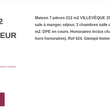
Maison 7 pièces 212 m2 VILLEVËQUE 290
2
sale à manger, séjour, 3 chambres salle d
m2. DPE en cours. Honoraires inclus ch
0EUR
hors honoraires). Ref 424. Giempé Immobi
arge de l'acquéreur