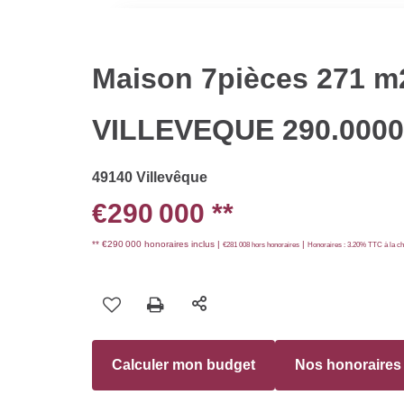
Maison 7pièces 271 m
VILLEVEQUE 290.000
49140 Villevêque
€290 000
**
** €290 000
honoraires inclus
|
|
€281 008
hors honoraires
Honoraires : 3.20% TTC à la ch
Calculer mon budget
Nos honoraires