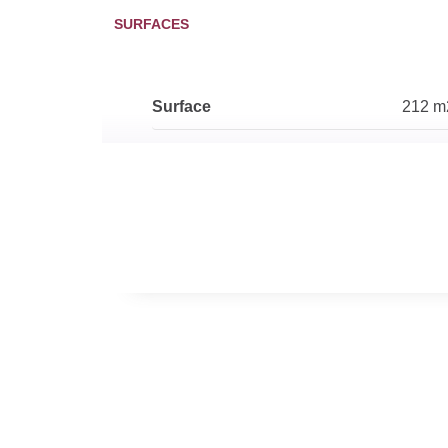
SURFACES
Surface
212 m
DIAGNOSTICS
Soumis à l'affichage du DPE
Oui
Date établissement
00/00
Diagnostic Energétique
Gaz Effet de Serre
A