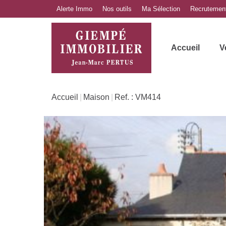
Alerte Immo
Nos outils
Ma Sélection
Recrutemen
Accueil
V
Accueil
Maison
Ref. : VM414