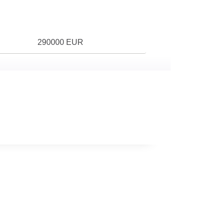
290000 EUR
7
Sans cuisine