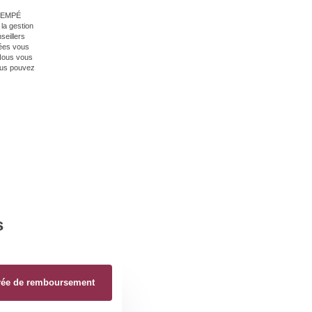
 GIEMPÉ
la gestion
seillers
nées vous
 Nous vous
vous pouvez
s
rée de remboursement