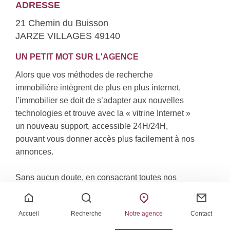
ADRESSE
21 Chemin du Buisson
JARZE VILLAGES 49140
UN PETIT MOT SUR L'AGENCE
Alors que vos méthodes de recherche
immobilière intègrent de plus en plus internet,
l’immobilier se doit de s’adapter aux nouvelles
technologies et trouve avec la « vitrine Internet »
un nouveau support, accessible 24H/24H,
pouvant vous donner accès plus facilement à nos
annonces.
Sans aucun doute, en consacrant toutes nos
énergies et nos moyens à la seule recherche de
votre bien ou à la vente de celui-ci, dans une
Accueil
Recherche
Notre agence
Contact
structure légère, avec 3.5% T.T.C. du prix net
vendeur et un minimum incompressible de 5000 €